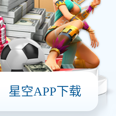
系统层安全
部署入侵检测、防火墙
策略与系统加固模块，
提升抗风险能力。