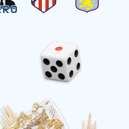
运营。平台覆盖多个语种与终端系统，用户规模持续
发优化机制，在各类赛事高峰期亦能保持稳定流畅响
速、顺畅的操作体验。
与愿景
全球化视角推进数字体育服务，专注构建一个可信
台。