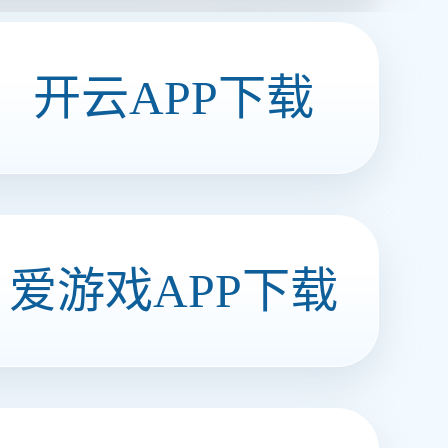
推荐平台
BB下载
华体会·体育
乐竞平台